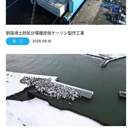
釧路港土砂処分場護岸他ケーソン製作工事
竣 工
2025.09.10