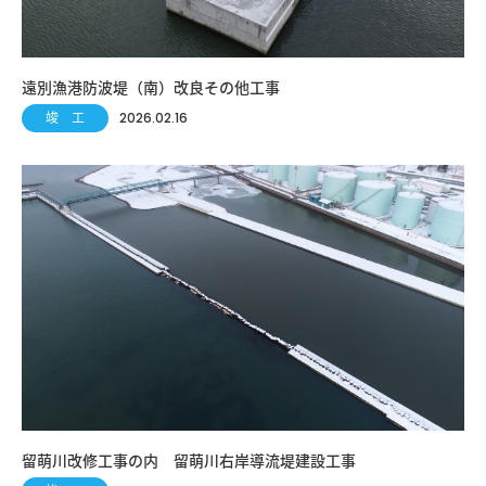
遠別漁港防波堤（南）改良その他工事
竣 工
2026.02.16
留萌川改修工事の内 留萌川右岸導流堤建設工事