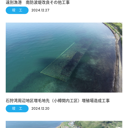
遠別漁港 南防波堤改良その他工事
竣 工
2024.12.27
石狩湾周辺地区増毛地先（小樽間内工区）増殖場造成工事
竣 工
2024.12.20