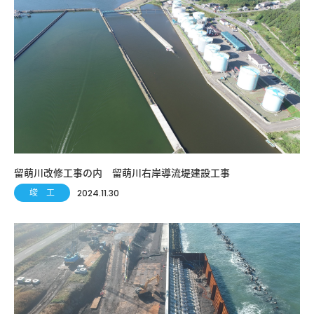
留萌川改修工事の内 留萌川右岸導流堤建設工事
竣 工
2024.11.30