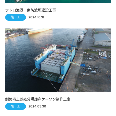
ウトロ漁港 南防波堤建設工事
竣 工
2024.10.31
釧路港土砂処分場護岸ケーソン制作工事
竣 工
2024.09.30