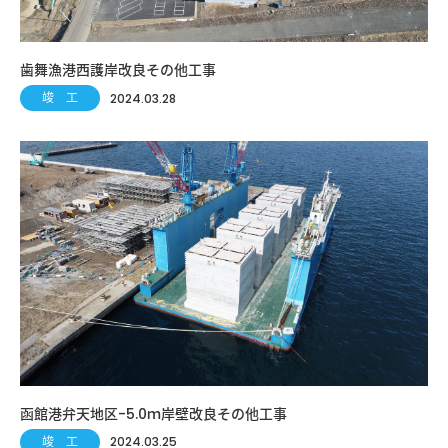
歯舞漁港西護岸改良その他工事
竣 工
2024.03.28
函館港弁天地区-5.0ｍ岸壁改良その他工事
竣 工
2024.03.25