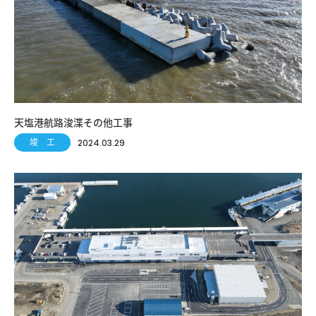
天塩港航路浚渫その他工事
竣 工
2024.03.29