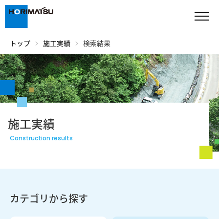
トップ
施工実績
検索結果
ご挨拶・沿革
企業情報
サスティナビリティ
施工実績
施工実績
Construction results
船舶・機械
表 彰
カテゴリから探す
採用情報