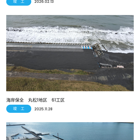
竣 工
2026.02.13
海岸保全 丸松1地区 61工区
竣 工
2025.11.28