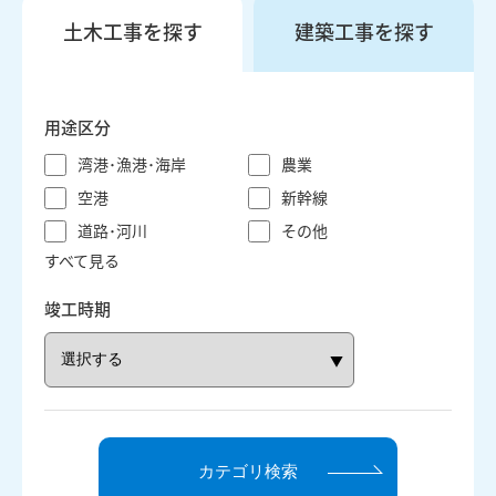
協力会社の皆様へ
土木工事を探す
建築工事を探す
お問い合わせ
お知らせ
用途区分
サイトマップ
湾港･漁港･海岸
農業
空港
新幹線
道路･河川
その他
すべて見る
竣工時期