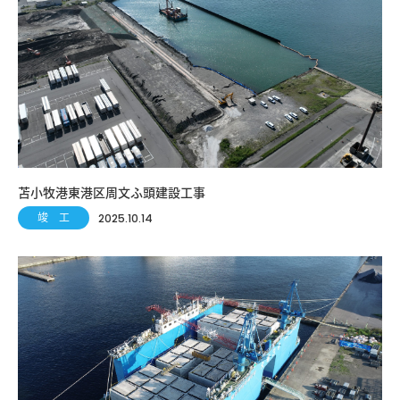
苫小牧港東港区周文ふ頭建設工事
竣 工
2025.10.14