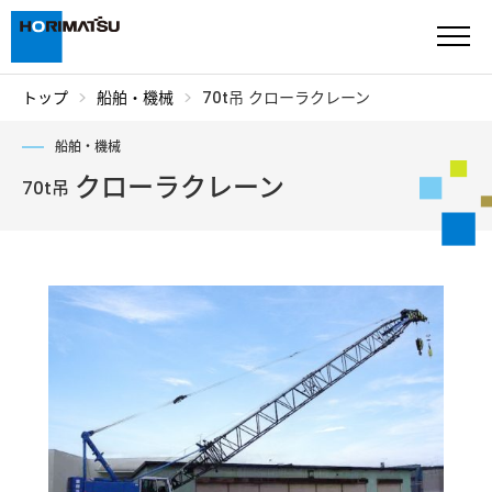
トップ
船舶・機械
70t吊 クローラクレーン
ご挨拶・沿革
船舶・機械
企業情報
クローラクレーン
70t吊
サスティナビリティ
施工実績
船舶・機械
表 彰
採用情報