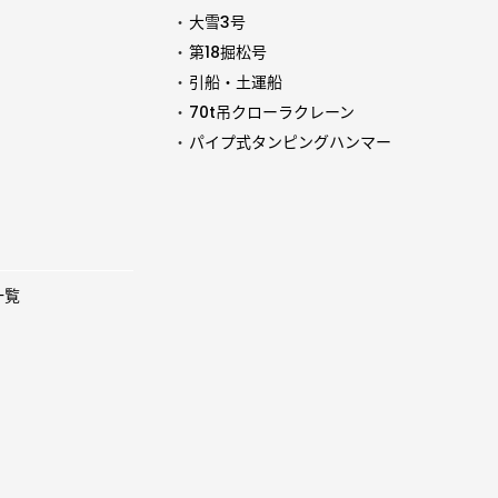
大雪3号
第18掘松号
引船・土運船
70t吊クローラクレーン
パイプ式タンピングハンマー
一覧